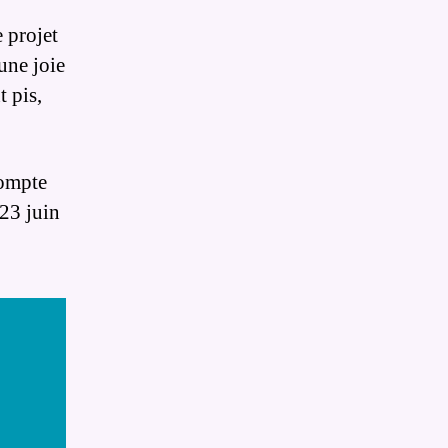
 projet
une joie
t pis,
compte
 23 juin