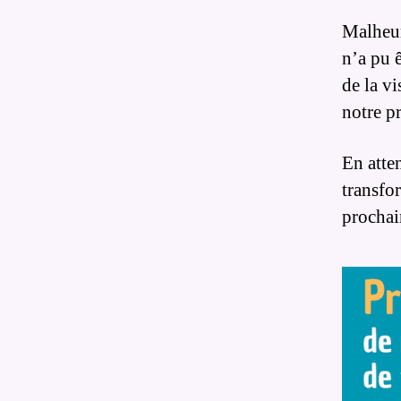
Malheur
n’a pu 
de la vi
notre pr
En atte
transfo
prochai