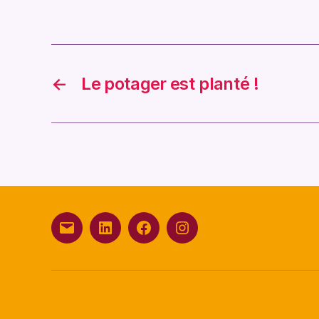
←
Le potager est planté !
E-
Linkedin
Facebook
Instagram
mail