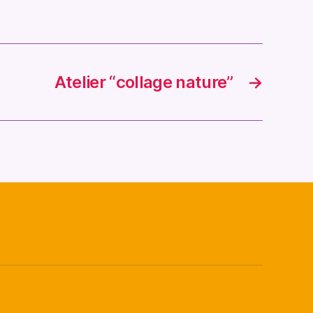
Atelier “collage nature”
→