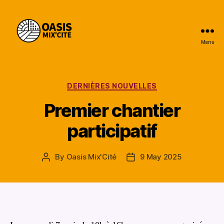
Menu
Oasis
Mix'Cité
Categories
DERNIÈRES NOUVELLES
Premier chantier
participatif
By
Oasis Mix'Cité
9 May 2025
Post
Post
author
date