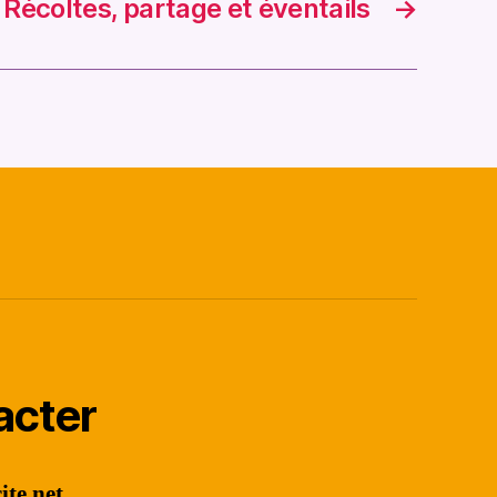
Récoltes, partage et éventails
→
acter
ite.net