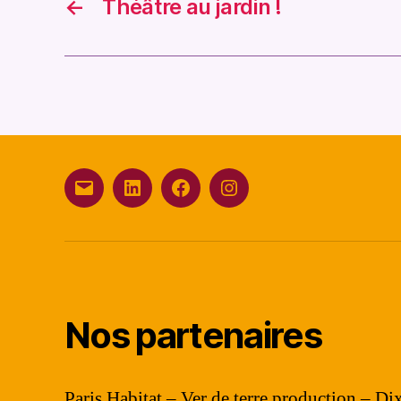
←
Théâtre au jardin !
E-
Linkedin
Facebook
Instagram
mail
Nos partenaires
Paris Habitat – Ver de terre production – D