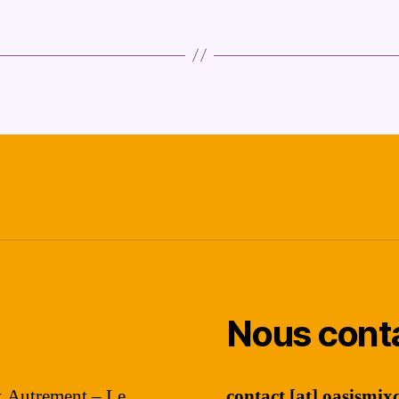
Nous cont
ix Autrement – Le
contact [at] oasismixc