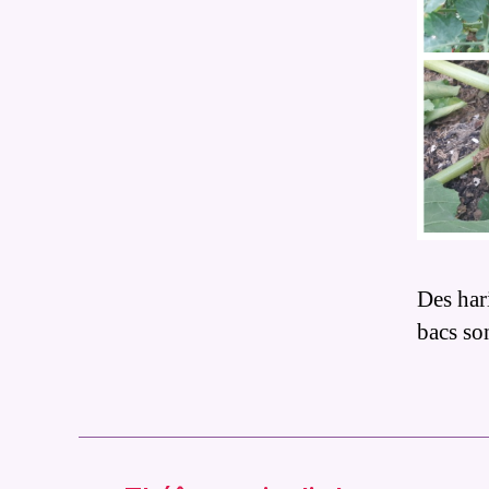
Des hari
bacs so