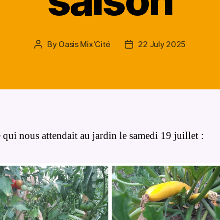
saison
By
Oasis Mix'Cité
22 July 2025
Post
Post
author
date
 qui nous attendait au jardin le samedi 19 juillet :