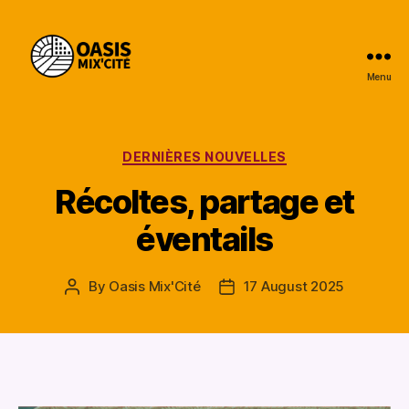
Menu
Oasis
Mix'Cité
Categories
DERNIÈRES NOUVELLES
Récoltes, partage et
éventails
By
Oasis Mix'Cité
17 August 2025
Post
Post
author
date