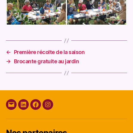
←
Première récolte de la saison
→
Brocante gratuite au jardin
E-
Linkedin
Facebook
Instagram
mail