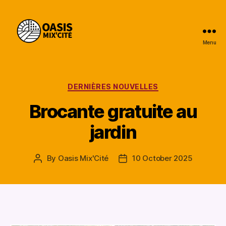
Menu
Oasis
Mix'Cité
Categories
DERNIÈRES NOUVELLES
Brocante gratuite au
jardin
By
Oasis Mix'Cité
10 October 2025
Post
Post
author
date