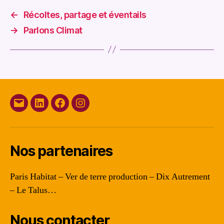
←
Récoltes, partage et éventails
→
Parlons Climat
E-
Linkedin
Facebook
Instagram
mail
Nos partenaires
Paris Habitat – Ver de terre production – Dix Autrement
– Le Talus…
Nous contacter